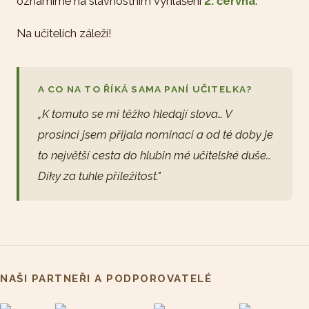
oznámíme na slavnostním vyhlášení
2. června
.
Na učitelích záleží!
A CO NA TO ŘÍKÁ SAMA PANÍ UČITELKA?
„K tomuto se mi těžko hledají slova… V
prosinci jsem přijala nominaci a od té doby je
to největší cesta do hlubin mé učitelské duše…
Díky za tuhle příležitost."
NAŠI PARTNEŘI A PODPOROVATELÉ