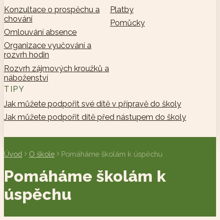
Konzultace o prospěchu a
Platby
chování
Pomůcky
Omlouvání absence
Organizace vyučování a
rozvrh hodin
Rozvrh zájmových kroužků a
náboženství
TIPY
Jak můžete podpořit své dítě v přípravě do školy
Jak můžete podpořit dítě před nástupem do školy
Úvod
O škole
Pomáháme školám k úspěchu
Pomáháme školám k
úspěchu